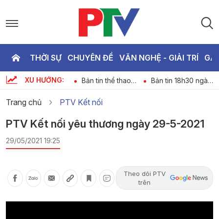
THỜI SỰ
CHUYÊN ĐỀ
VĂN NGHỆ - GIẢI TRÍ
GA
P
XU HƯỚNG:
Chương trình thời
Bản tin thể thao
Bản tin 18h30 ngày
T
6
sự ngày 08-08-
ngày 08-08-2026
8-8-2026
2026
Trang chủ
PTV Kết nối
2
PTV Kết nối yêu thương ngày 29-5-2021
29/05/2021 19:25
Theo dõi PTV
trên
Video
Player