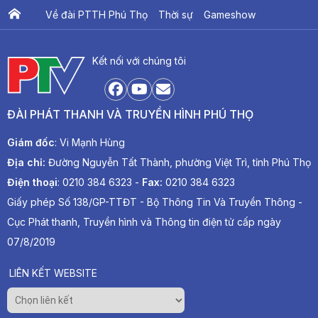
Về đài PTTH Phú Thọ
Thời sự
Gameshow
Ấn phẩm PTV
PTV Khát vọng Lạc Hồng
Kết nối với chúng tôi
ĐÀI PHÁT THANH VÀ TRUYỀN HÌNH PHÚ THỌ
Giám đốc
: Vi Mạnh Hùng
Địa chỉ:
Đường Nguyễn Tất Thành, phường Việt Trì, tỉnh Phú Thọ
Điện thoại
: 0210 384 6323 -
Fax:
0210 384 6323
Giấy phép Số 138/GP-TTĐT - Bộ Thông Tin Và Truyền Thông -
Cục Phát thanh, Truyền hình và Thông tin điện tử cấp ngày
07/8/2019
LIÊN KẾT WEBSITE