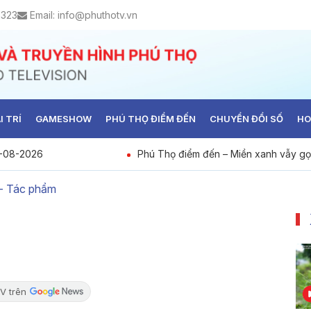
6323
Email:
info@phuthotv.vn
I TRÍ
GAMESHOW
PHÚ THỌ ĐIỂM ĐẾN
CHUYỂN ĐỔI SỐ
HO
7-08-2026
Phú Thọ điểm đến – Miền xanh vẫy gọ
 - Tác phẩm
V trên