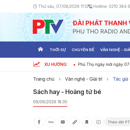
Thứ sáu, 07/08/2026 11:12
Hotline:
0210 384 
THỜI SỰ
CHUYÊN ĐỀ
VĂN NGHỆ - GIẢ
XU HƯỚNG:
hát triển làng nghề truyền thống
Phú Thọ ngày mới ngày 0
Trang chủ
Văn nghệ - Giải trí
Tác giả
Sách hay - Hoàng tử bé
09/06/2026 18:30
Theo dõi PT