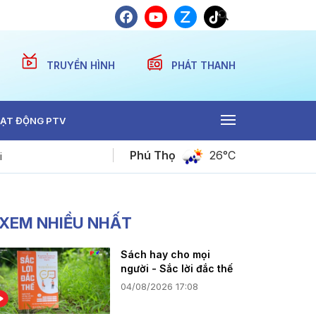
TRUYỀN HÌNH
PHÁT THANH
ẠT ĐỘNG PTV
Phú Thọ
26°C
i
Bản tin quốc tế 11h45 ngày 07-08-2026
XEM NHIỀU NHẤT
Sách hay cho mọi
người - Sắc lời đắc thế
04/08/2026 17:08