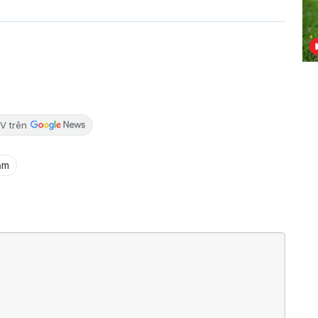
V trên
ẩm