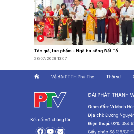
Tác giả, tác phẩm - Ngã ba sông Đất Tổ
28/07/2026 13:07
Về đài PTTH Phú Thọ
Thời sự
ĐÀI PHÁT THANH V
Giám đốc
: Vi Mạnh Hù
Địa chỉ:
Đường Nguyễn T
Kết nối với chúng tôi
Điện thoại
: 0210 384 
Giấy phép Số 138/GP-T