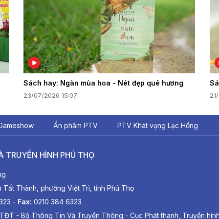
Sách hay: Ngàn mùa hoa - Nét đẹp quê hương
Sá
23/07/2026 15:07
21
Gameshow
Ấn phẩm PTV
PTV Khát vọng Lạc Hồng
À TRUYỀN HÌNH PHÚ THỌ
ng
ất Thành, phường Việt Trì, tỉnh Phú Thọ
6323 -
Fax:
0210 384 6323
TĐT - Bộ Thông Tin Và Truyền Thông - Cục Phát thanh, Truyền hìn