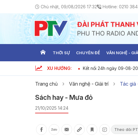
Chủ nhật, 09/08/2026 17:32
Hotline:
0210 384
THỜI SỰ
CHUYÊN ĐỀ
VĂN NGHỆ - GIẢ
XU HƯỚNG:
gày 9-8-2026
Kết nối 24h ngày 09-08-2
Trang chủ
Văn nghệ - Giải trí
Tác giả
Sách hay - Mưa đỏ
21/10/2025 14:24
Theo dõi PT