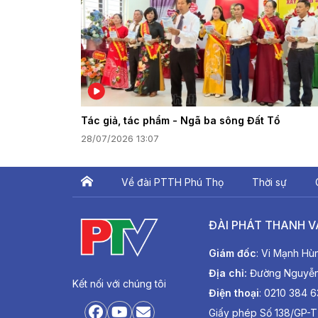
Tác giả, tác phẩm - Ngã ba sông Đất Tổ
28/07/2026 13:07
Về đài PTTH Phú Thọ
Thời sự
ĐÀI PHÁT THANH V
Giám đốc
: Vi Mạnh Hù
Địa chỉ:
Đường Nguyễn T
Kết nối với chúng tôi
Điện thoại
: 0210 384 
Giấy phép Số 138/GP-T