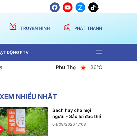
TRUYỀN HÌNH
PHÁT THANH
ẠT ĐỘNG PTV
Phú Thọ
36°C
6
Bản tin quốc tế 18h45 ngày 09-08-2026
XEM NHIỀU NHẤT
Sách hay cho mọi
người - Sắc lời đắc thế
04/08/2026 17:08