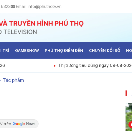
 6323
Email:
info@phuthotv.vn
I TRÍ
GAMESHOW
PHÚ THỌ ĐIỂM ĐẾN
CHUYỂN ĐỔI SỐ
HO
026
Thị trường tiêu dùng ngày 09-08-202
 - Tác phẩm
V trên