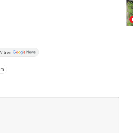
V trên
ẩm