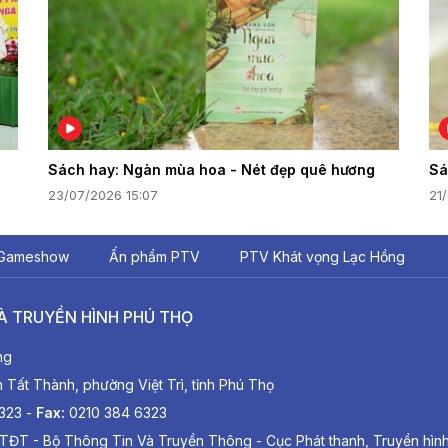
Sách hay: Ngàn mùa hoa - Nét đẹp quê hương
Sá
23/07/2026 15:07
21
Gameshow
Ấn phẩm PTV
PTV Khát vọng Lạc Hồng
À TRUYỀN HÌNH PHÚ THỌ
ng
ất Thành, phường Việt Trì, tỉnh Phú Thọ
6323 -
Fax:
0210 384 6323
TĐT - Bộ Thông Tin Và Truyền Thông - Cục Phát thanh, Truyền hìn