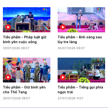
Tiểu phẩm - Pháp luật giữ
Tiểu phẩm - Ánh sáng sau
bình yên cuộc sống
lũy tre làng
31/07/2026 08:07
30/07/2026 09:07
Tiểu phẩm - Giữ bình yên
Tiểu phẩm - Tiếng gọi phía
cho Thổ Tang
ngực trái
29/07/2026 08:07
27/07/2026 11:07