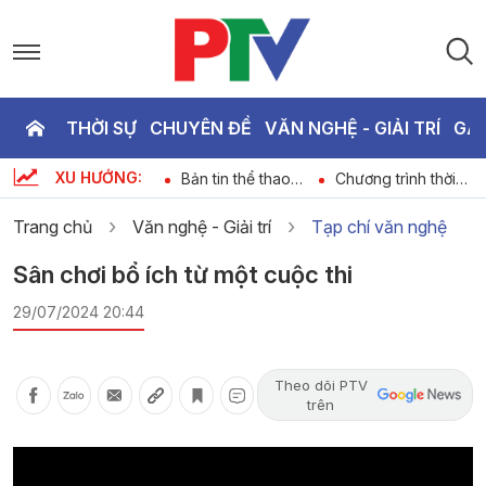
THỜI SỰ
CHUYÊN ĐỀ
VĂN NGHỆ - GIẢI TRÍ
GA
P
XU HƯỚNG:
Dự báo thời tiết
Bản tin thể thao
Chương trình thời
T
ngày 09-08-2026
ngày 09-08-2026
sự ngày 09-08-
2026
Trang chủ
Văn nghệ - Giải trí
Tạp chí văn nghệ
3
Sân chơi bổ ích từ một cuộc thi
29/07/2024 20:44
Theo dõi PTV
trên
Video
Player