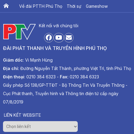
Về đài PTTH Phú Thọ
Thời sự
Gameshow
Ấn phẩm PTV
PTV Khát vọng Lạc Hồng
Kết nối với chúng tôi
ĐÀI PHÁT THANH VÀ TRUYỀN HÌNH PHÚ THỌ
Giám đốc
: Vi Mạnh Hùng
Địa chỉ:
Đường Nguyễn Tất Thành, phường Việt Trì, tỉnh Phú Thọ
Điện thoại
: 0210 384 6323 -
Fax:
0210 384 6323
Giấy phép Số 138/GP-TTĐT - Bộ Thông Tin Và Truyền Thông -
Cục Phát thanh, Truyền hình và Thông tin điện tử cấp ngày
07/8/2019
LIÊN KẾT WEBSITE