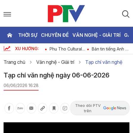
THỜI SỰ
CHUYÊN ĐỀ
VĂN NGHỆ - GIẢI TRÍ
GA
P
XU HƯỚNG:
i
Đẩy mạnh thực
Phu Tho Cultural
Bản tin tiếng Anh -
T
6
hiện các biện pháp
Express - Ancient
Phu Tho News
quản lý bảo vệ
marks of Trieu Phu
ngày 06-08-2026
Trang chủ
Văn nghệ - Giải trí
Tạp chí văn nghệ
rừng nguyên sinh
hamlet
2
Tạp chí văn nghệ ngày 06-06-2026
06/06/2026 16:28
Theo dõi PTV
trên
Video
Player