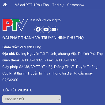
Về đài PTTH Phú Thọ
Thời sự
Gameshow
Ấn phẩm PTV
PTV Khát vọng Lạc Hồng
Kết nối với chúng tôi
ĐÀI PHÁT THANH VÀ TRUYỀN HÌNH PHÚ THỌ
Giám đốc
: Vi Mạnh Hùng
Địa chỉ:
Đường Nguyễn Tất Thành, phường Việt Trì, tỉnh Phú Thọ
Điện thoại
: 0210 384 6323 -
Fax:
0210 384 6323
Giấy phép Số 138/GP-TTĐT - Bộ Thông Tin Và Truyền Thông -
Cục Phát thanh, Truyền hình và Thông tin điện tử cấp ngày
07/8/2019
LIÊN KẾT WEBSITE