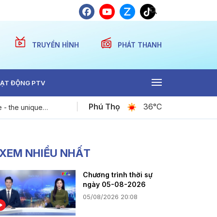
TRUYỀN HÌNH
PHÁT THANH
ẠT ĐỘNG PTV
Phú Thọ
36°C
 - the unique
Nhịp sống thể thao ngày 9-8-2026
ople
XEM NHIỀU NHẤT
Chương trình thời sự
ngày 05-08-2026
05/08/2026 20:08