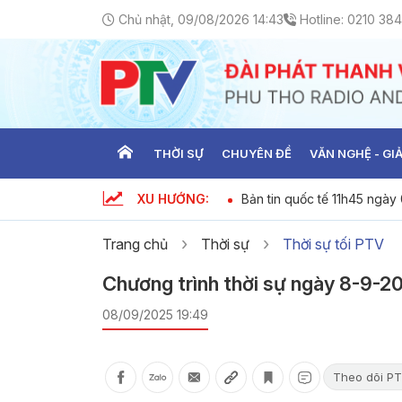
Chủ nhật, 09/08/2026 14:43
Hotline:
0210 384
THỜI SỰ
CHUYÊN ĐỀ
VĂN NGHỆ - GIẢ
XU HƯỚNG:
 18h45 ngày 09-08-2026
Bản tin quốc tế 11h45 ngà
Trang chủ
Thời sự
Thời sự tối PTV
Chương trình thời sự ngày 8-9-2
08/09/2025 19:49
Theo dõi PT