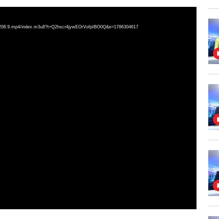
toi%208.9.mp4/index.m3u8?t=Q2hscr4jywEOrVofpIBO0Q&e=1786304617