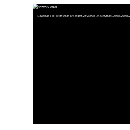
Video
Network error
Player
Download File: https://cdn-ptv.3ssoft.vn/vod/08-09-2025/thoi%20su%20