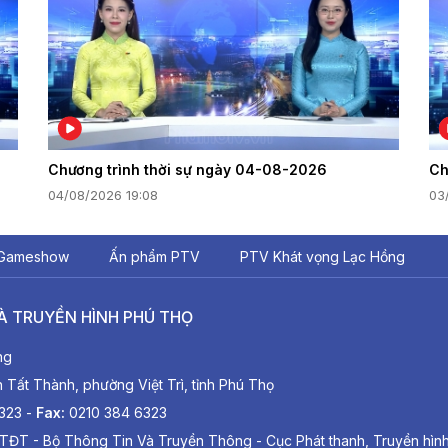
Chương trình thời sự ngày 04-08-2026
Ch
04/08/2026 19:08
03
Gameshow
Ấn phẩm PTV
PTV Khát vọng Lạc Hồng
À TRUYỀN HÌNH PHÚ THỌ
ng
ất Thành, phường Việt Trì, tỉnh Phú Thọ
6323 -
Fax:
0210 384 6323
TĐT - Bộ Thông Tin Và Truyền Thông - Cục Phát thanh, Truyền hìn