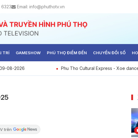
 6323
Email:
info@phuthotv.vn
I TRÍ
GAMESHOW
PHÚ THỌ ĐIỂM ĐẾN
CHUYỂN ĐỔI SỐ
HO
y 09-08-2026
Phu Tho Cultural Express - Xoe dance
cultural symbol of the Thai ethnic pe
025
V trên