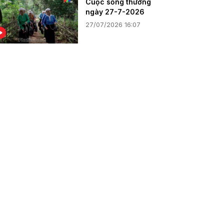
Cuộc sống thường
ngày 27-7-2026
27/07/2026 16:07