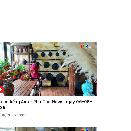
n tin tiếng Anh - Phu Tho News ngày 06-08-
026
/08/2026 10:08