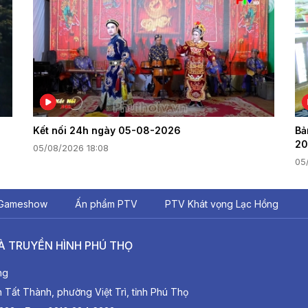
Kết nối 24h ngày 05-08-2026
Bả
2
05/08/2026 18:08
05
Gameshow
Ấn phẩm PTV
PTV Khát vọng Lạc Hồng
À TRUYỀN HÌNH PHÚ THỌ
ng
ất Thành, phường Việt Trì, tỉnh Phú Thọ