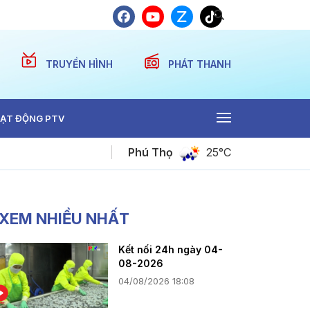
TRUYỀN HÌNH
PHÁT THANH
ẠT ĐỘNG PTV
Phú Thọ
25°C
Bản tin thể thao ngày 06-08-2026
XEM NHIỀU NHẤT
Kết nối 24h ngày 04-
08-2026
04/08/2026 18:08