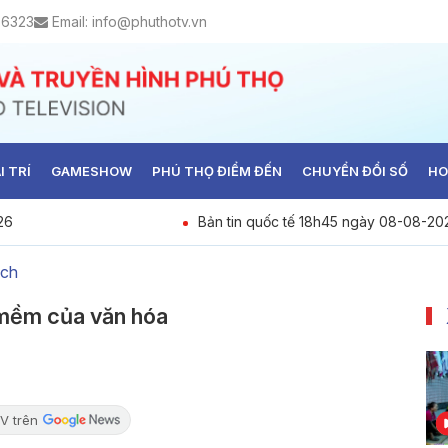
 6323
Email:
info@phuthotv.vn
I TRÍ
GAMESHOW
PHÚ THỌ ĐIỂM ĐẾN
CHUYỂN ĐỔI SỐ
HO
26
Bản tin quốc tế 18h45 ngày 08-08-20
ịch
 mềm của văn hóa
V trên