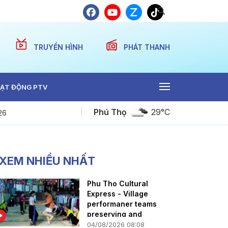
TRUYỀN HÌNH
PHÁT THANH
ẠT ĐỘNG PTV
Phú Thọ
29°C
26
Dự báo thời tiết ngày 08-08-2026
XEM NHIỀU NHẤT
Phu Tho Cultural
Express - Village
performaner teams
preserving and
promoting heritage
04/08/2026 08:08