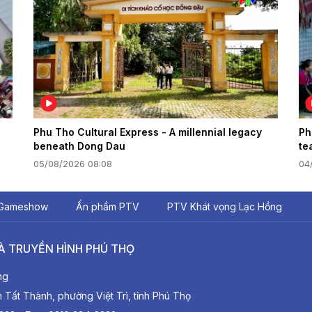
Phu Tho Cultural Express - A millennial legacy
Ph
beneath Dong Dau
te
05/08/2026 08:08
04
Gameshow
Ấn phẩm PTV
PTV Khát vọng Lạc Hồng
À TRUYỀN HÌNH PHÚ THỌ
ng
ất Thành, phường Việt Trì, tỉnh Phú Thọ