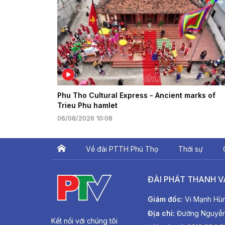
Phu Tho Cultural Express - Ancient marks of
Trieu Phu hamlet
06/08/2026 10:08
Về đài PTTH Phú Thọ
Thời sự
ĐÀI PHÁT THANH V
Giám đốc
: Vi Mạnh Hù
Địa chỉ:
Đường Nguyễn T
Kết nối với chúng tôi