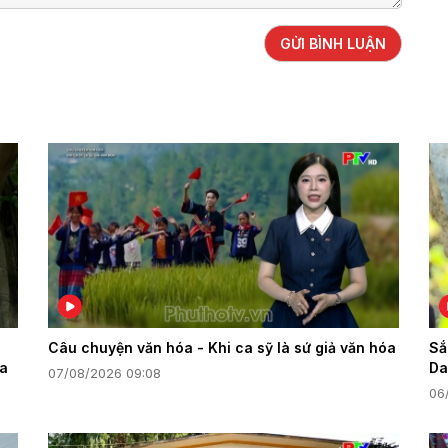
GỬI BÌNH LUẬN
Câu chuyện văn hóa - Khi ca sỹ là sứ giả văn hóa
Sắ
ra
Da
07/08/2026 09:08
06