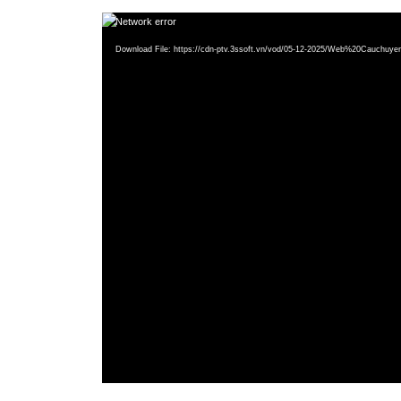
Video
Network error
Player
Download File: https://cdn-ptv.3ssoft.vn/vod/05-12-2025/Web%20Cauch