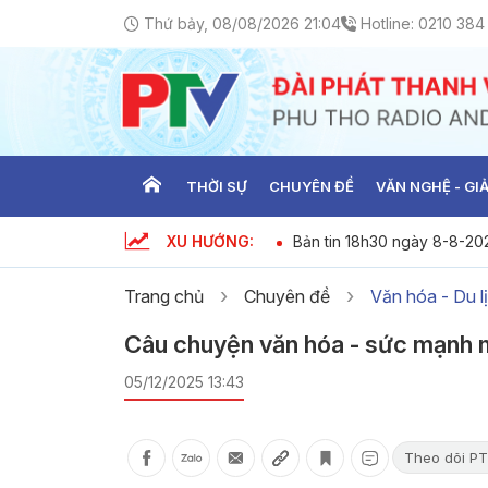
Thứ bảy, 08/08/2026 21:04
Hotline:
0210 384
THỜI SỰ
CHUYÊN ĐỀ
VĂN NGHỆ - GIẢ
XU HƯỚNG:
o ngày 08-08-2026
Bản tin 18h30 ngày 8-8-20
Trang chủ
Chuyên đề
Văn hóa - Du l
Câu chuyện văn hóa - sức mạnh
05/12/2025 13:43
Theo dõi PT