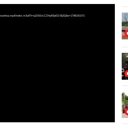
uyenvanhoa.mp4/index.m3u8?t=q1D62vLCZHp65jdO2-Bj3Q&e=1786241071