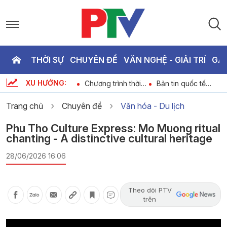
THỜI SỰ
CHUYÊN ĐỀ
VĂN NGHỆ - GIẢI TRÍ
GA
P
XU HƯỚNG:
Dự báo thời tiết
Chương trình thời
Bản tin quốc tế
T
6
ngày 06-08-2026
sự ngày 06-08-
18h45 ngày 06-
2026
08-2026
Trang chủ
Chuyên đề
Văn hóa - Du lịch
2
Phu Tho Culture Express: Mo Muong ritual
chanting - A distinctive cultural heritage
28/06/2026 16:06
Theo dõi PTV
trên
Video