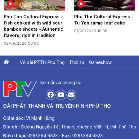
Phu Tho Cultural Express –
Phu Tho Cultural Express -
Fish cooked with wild sour
Tu Yen ramie leaf cake
bamboo shoots – Authentic
01/08/2026 10:08
flavors, rich in tradition
02/08/2026 06:08
Về đài PTTH Phú Thọ
Thời sự
Gameshow
Ấn phẩm PTV
PTV Khát vọng Lạc Hồng
Kết nối với chúng tôi
ĐÀI PHÁT THANH VÀ TRUYỀN HÌNH PHÚ THỌ
Giám đốc
: Vi Mạnh Hùng
Địa chỉ:
Đường Nguyễn Tất Thành, phường Việt Trì, tỉnh Phú Thọ
Điện thoại
: 0210 384 6323 -
Fax:
0210 384 6323