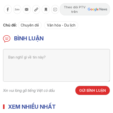
Theo dõi PTV
trên
Chủ đề:
Chuyên đề
Văn hóa - Du lịch
BÌNH LUẬN
Xin vui lòng gõ tiếng Việt có dấu
GỬI BÌNH LUẬN
XEM NHIỀU NHẤT