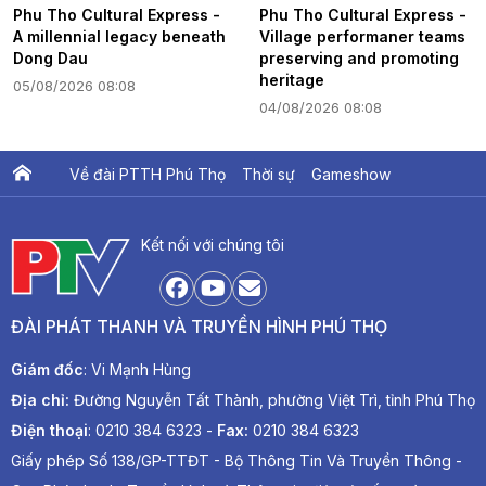
Phu Tho Cultural Express -
Phu Tho Cultural Express -
A millennial legacy beneath
Village performaner teams
Dong Dau
preserving and promoting
heritage
05/08/2026 08:08
04/08/2026 08:08
Về đài PTTH Phú Thọ
Thời sự
Gameshow
Ấn phẩm PTV
PTV Khát vọng Lạc Hồng
Kết nối với chúng tôi
ĐÀI PHÁT THANH VÀ TRUYỀN HÌNH PHÚ THỌ
Giám đốc
: Vi Mạnh Hùng
Địa chỉ:
Đường Nguyễn Tất Thành, phường Việt Trì, tỉnh Phú Thọ
Điện thoại
: 0210 384 6323 -
Fax:
0210 384 6323
Giấy phép Số 138/GP-TTĐT - Bộ Thông Tin Và Truyền Thông -