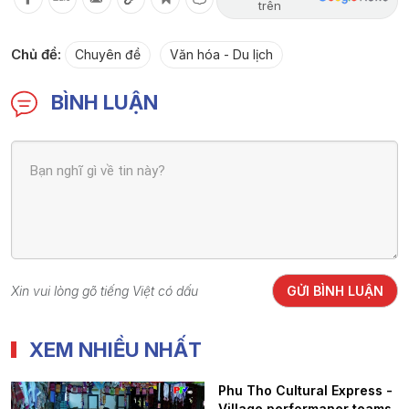
trên
Chủ đề:
Chuyên đề
Văn hóa - Du lịch
BÌNH LUẬN
Xin vui lòng gõ tiếng Việt có dấu
GỬI BÌNH LUẬN
XEM NHIỀU NHẤT
Phu Tho Cultural Express -
Village performaner teams