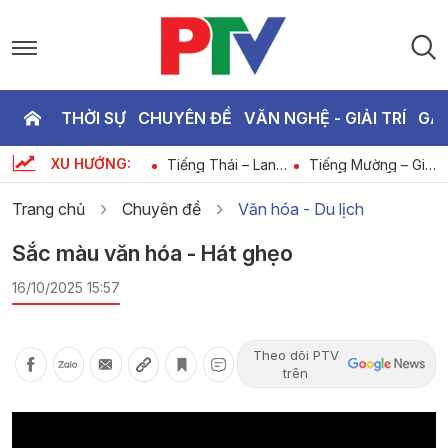
THỜI SỰ
CHUYÊN ĐỀ
VĂN NGHỆ - GIẢI TRÍ
GA
P
XU HƯỚNG:
Tạp chí dân tộc
Tiếng Thái – Lan
Tiếng Mường – Giữ
T
-
miền núi và phát
tỏa phong trào học
lửa cộng đồng
triển - Những nỗi
tập suốt đời xây
trong bình dân học
Trang chủ
Chuyên đề
Văn hóa - Du lịch
đau từ quá khứ
dựng xã hội học
vụ số
tập
3
Sắc màu văn hóa - Hát ghẹo
16/10/2025 15:57
Theo dõi PTV
trên
Video
Player