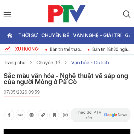
THỜI SỰ
CHUYÊN ĐỀ
VĂN NGHỆ - GIẢI TRÍ
GA
P
XU HƯỚNG:
Chương trình thời
Bản tin thể thao
Bản tin 18h30 ngày
T
6
sự ngày 08-08-
ngày 08-08-2026
8-8-2026
2026
Trang chủ
Chuyên đề
Văn hóa - Du lịch
2
Sắc màu văn hóa - Nghệ thuật vẽ sáp ong
của người Mông ở Pà Cò
07/05/2026 09:59
Theo dõi PTV
trên
Video