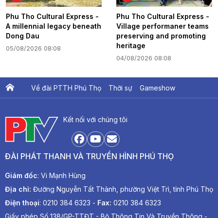
Phu Tho Cultural Express -
Phu Tho Cultural Express -
A millennial legacy beneath
Village performaner teams
Dong Dau
preserving and promoting
heritage
05/08/2026 08:08
04/08/2026 08:08
Về đài PTTH Phú Thọ
Thời sự
Gameshow
Ấn phẩm PTV
PTV Khát vọng Lạc Hồng
Kết nối với chúng tôi
ĐÀI PHÁT THANH VÀ TRUYỀN HÌNH PHÚ THỌ
Giám đốc
: Vi Mạnh Hùng
Địa chỉ:
Đường Nguyễn Tất Thành, phường Việt Trì, tỉnh Phú Thọ
Điện thoại
: 0210 384 6323 -
Fax:
0210 384 6323
Giấy phép Số 138/GP-TTĐT - Bộ Thông Tin Và Truyền Thông -