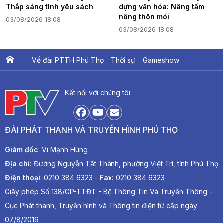
Thắp sáng tình yêu sách
dựng văn hóa: Nâng tầm
nông thôn mói
03/08/2026 18:08
03/08/2026 18:08
Về đài PTTH Phú Thọ
Thời sự
Gameshow
Ấn phẩm PTV
PTV Khát vọng Lạc Hồng
Kết nối với chúng tôi
ĐÀI PHÁT THANH VÀ TRUYỀN HÌNH PHÚ THỌ
Giám đốc
: Vi Mạnh Hùng
Địa chỉ:
Đường Nguyễn Tất Thành, phường Việt Trì, tỉnh Phú Thọ
Điện thoại
: 0210 384 6323 -
Fax:
0210 384 6323
Giấy phép Số 138/GP-TTĐT - Bộ Thông Tin Và Truyền Thông -
Cục Phát thanh, Truyền hình và Thông tin điện tử cấp ngày
07/8/2019