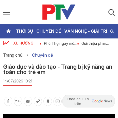
THỜI SỰ
CHUYÊN ĐỀ
VĂN NGHỆ - GIẢI TRÍ
GA
P
XU HƯỚNG:
Bản tin tiếng Anh -
Phú Thọ ngày mới
Giới thiệu phim
T
6
Phu Tho News
ngày 08-08-2026
ngày 08-08-2026
ngày 08-08-2026
Trang chủ
Chuyên đề
3
Giáo dục và đào tạo - Trang bị kỹ năng an
toàn cho trẻ em
14/07/2026 10:21
Theo dõi PTV
trên
Video