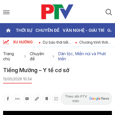
THỜI SỰ
CHUYÊN ĐỀ
VĂN NGHỆ - GIẢI TRÍ
GA
P
XU HƯỚNG:
ày
Bản tin thể thao
Dự báo thời tiết
Chương trình thời
T
ngày 07-08-2026
ngày 07-08-2026
sự ngày 07-08-
2026
Trang
Chuyên
Dân tộc, Miền núi và Phát
chủ
đề
triển
2
Tiếng Mường – Y tế cơ sở
13/05/2026 10:34
Theo dõi PTV
trên
Video