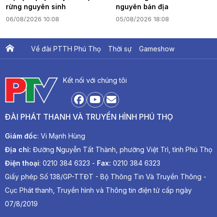
rừng nguyên sinh
nguyên bản địa
06/08/2026 10:08
05/08/2026 18:08
Về đài PTTH Phú Thọ
Thời sự
Gameshow
Ấn phẩm PTV
PTV Khát vọng Lạc Hồng
Kết nối với chúng tôi
ĐÀI PHÁT THANH VÀ TRUYỀN HÌNH PHÚ THỌ
Giám đốc
: Vi Mạnh Hùng
Địa chỉ:
Đường Nguyễn Tất Thành, phường Việt Trì, tỉnh Phú Thọ
Điện thoại
: 0210 384 6323 -
Fax:
0210 384 6323
Giấy phép Số 138/GP-TTĐT - Bộ Thông Tin Và Truyền Thông -
Cục Phát thanh, Truyền hình và Thông tin điện tử cấp ngày
07/8/2019