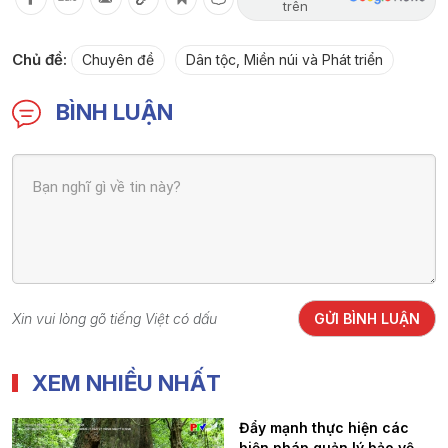
trên
Chủ đề:
Chuyên đề
Dân tộc, Miền núi và Phát triển
BÌNH LUẬN
Xin vui lòng gõ tiếng Việt có dấu
GỬI BÌNH LUẬN
XEM NHIỀU NHẤT
Đẩy mạnh thực hiện các
biện pháp quản lý bảo vệ