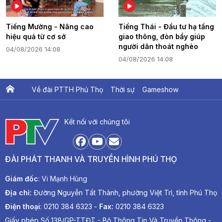
Tiếng Mường - Nâng cao
Tiếng Thái - Đầu tư hạ tầng
hiệu quả từ cơ sở
giao thông, đòn bẩy giúp
người dân thoát nghèo
04/08/2026 14:08
04/08/2026 14:08
Về đài PTTH Phú Thọ
Thời sự
Gameshow
Ấn phẩm PTV
PTV Khát vọng Lạc Hồng
Kết nối với chúng tôi
ĐÀI PHÁT THANH VÀ TRUYỀN HÌNH PHÚ THỌ
Giám đốc
: Vi Mạnh Hùng
Địa chỉ:
Đường Nguyễn Tất Thành, phường Việt Trì, tỉnh Phú Thọ
Điện thoại
: 0210 384 6323 -
Fax:
0210 384 6323
Giấy phép Số 138/GP-TTĐT - Bộ Thông Tin Và Truyền Thông -