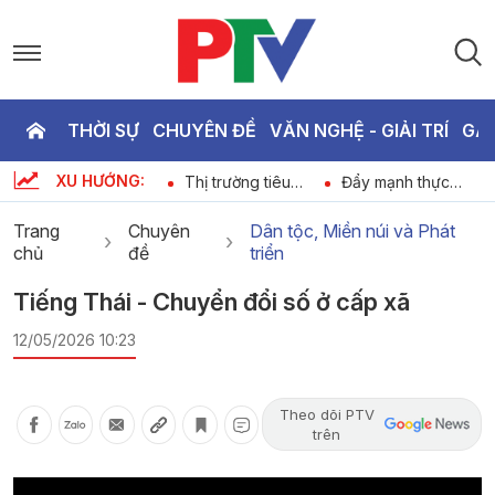
THỜI SỰ
CHUYÊN ĐỀ
VĂN NGHỆ - GIẢI TRÍ
GA
P
XU HƯỚNG:
-
Bản tin quốc tế
Thị trường tiêu
Đẩy mạnh thực
T
11h45 ngày 06-08-
dùng ngày 06-08-
hiện các biện pháp
6
2026
2026
quản lý bảo vệ
Trang
Chuyên
Dân tộc, Miền núi và Phát
rừng nguyên sinh
chủ
đề
triển
3
Tiếng Thái - Chuyển đổi số ở cấp xã
12/05/2026 10:23
Theo dõi PTV
trên
Video