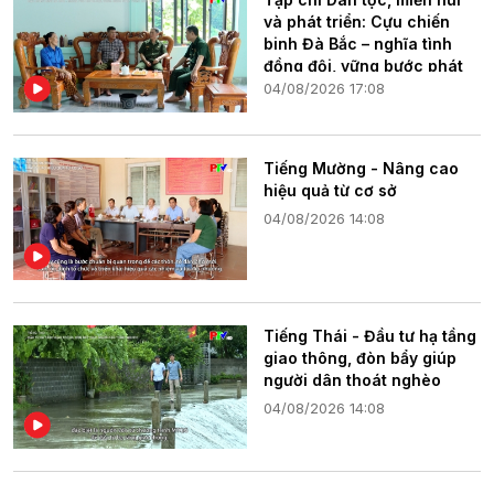
và phát triển: Cựu chiến
binh Đà Bắc – nghĩa tình
đồng đội, vững bước phát
triển quê hương
04/08/2026 17:08
Tiếng Mường - Nâng cao
hiệu quả từ cơ sở
04/08/2026 14:08
Tiếng Thái - Đầu tư hạ tầng
giao thông, đòn bẩy giúp
người dân thoát nghèo
04/08/2026 14:08