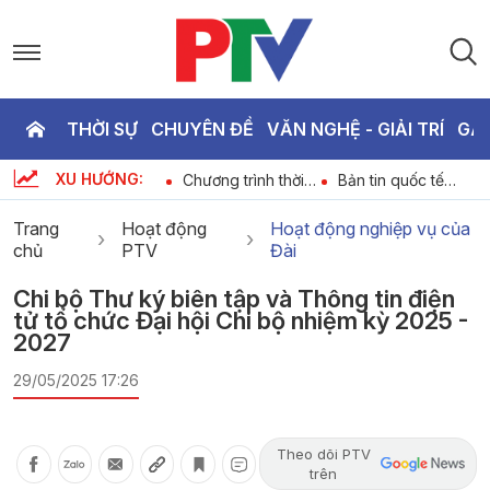
THỜI SỰ
CHUYÊN ĐỀ
VĂN NGHỆ - GIẢI TRÍ
GA
P
XU HƯỚNG:
Dự báo thời tiết
Chương trình thời
Bản tin quốc tế
T
6
ngày 06-08-2026
sự ngày 06-08-
18h45 ngày 06-
2026
08-2026
Trang
Hoạt động
Hoạt động nghiệp vụ của
chủ
PTV
Đài
2
Chi bộ Thư ký biên tập và Thông tin điện
tử tổ chức Đại hội Chi bộ nhiệm kỳ 2025 -
2027
29/05/2025 17:26
Theo dõi PTV
trên