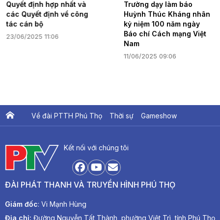
hất và
Trường dạy làm báo
31/05/2025 15:
ề công
Huỳnh Thúc Kháng nhân
kỷ niệm 100 năm ngày
Báo chí Cách mạng Việt
Nam
11/06/2025 09:06
Về đài PTTH Phú Thọ
Thời sự
Gameshow
Ấn phẩm PTV
PTV Khát vọng Lạc Hồng
Kết nối với chúng tôi
ĐÀI PHÁT THANH VÀ TRUYỀN HÌNH PHÚ THỌ
Giám đốc
: Vi Mạnh Hùng
Địa chỉ:
Đường Nguyễn Tất Thành, phường Việt Trì, tỉnh Phú Thọ