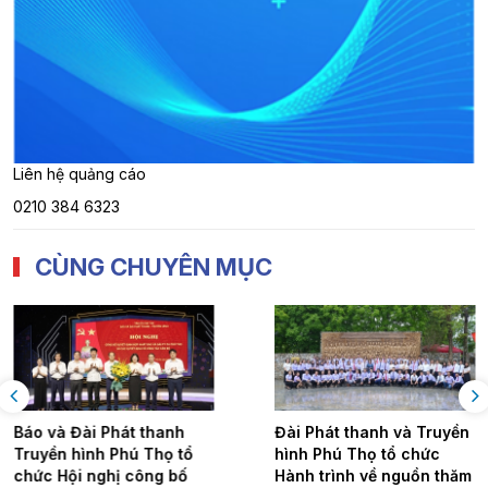
Liên hệ quảng cáo
0210 384 6323
CÙNG CHUYÊN MỤC
thanh
Đài Phát thanh và Truyền
Chi bộ Dịch 
Thọ tổ
hình Phú Thọ tổ chức
cáo tổ chức Đ
ng bố
Hành trình về nguồn thăm
bộ nhiệm kỳ 