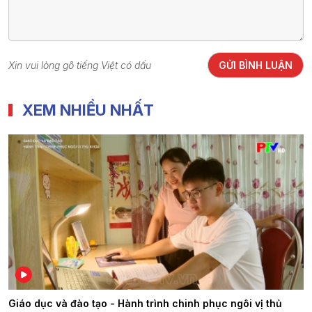
Xin vui lòng gõ tiếng Việt có dấu
GỬI BÌNH LUẬN
XEM NHIỀU NHẤT
Giáo dục và đào tạo - Hành trình chinh phục ngôi vị thủ