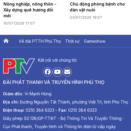
Nông nghiệp, nông thôn -
Chủ động phòng bệnh cho
Xây dựng quê hương đổi
đàn vật nuôi
mới
03/07/2026 18:07
10/07/2026 17:07
Về đài PTTH Phú Thọ
Thời sự
Gameshow
Ấn phẩm PTV
PTV Khát vọng Lạc Hồng
Kết nối với chúng tôi
ĐÀI PHÁT THANH VÀ TRUYỀN HÌNH PHÚ THỌ
Giám đốc
: Vi Mạnh Hùng
Địa chỉ:
Đường Nguyễn Tất Thành, phường Việt Trì, tỉnh Phú Thọ
Điện thoại
: 0210 384 6323 -
Fax:
0210 384 6323
Giấy phép Số 138/GP-TTĐT - Bộ Thông Tin Và Truyền Thông -
Cục Phát thanh, Truyền hình và Thông tin điện tử cấp ngày