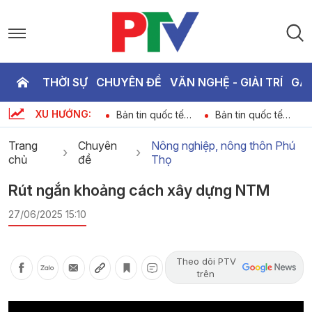
THỜI SỰ
CHUYÊN ĐỀ
VĂN NGHỆ - GIẢI TRÍ
GA
P
XU HƯỚNG:
o
Thị trường tiêu
Bản tin quốc tế
Bản tin quốc tế
T
dùng ngày 09-08-
18h45 ngày 09-
11h45 ngày 09-08-
2026
08-2026
2026
Trang
Chuyên
Nông nghiệp, nông thôn Phú
chủ
đề
Thọ
3
Rút ngắn khoảng cách xây dựng NTM
27/06/2025 15:10
Theo dõi PTV
trên
Video