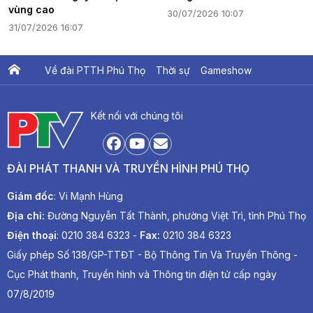
vùng cao
30/07/2026 10:07
31/07/2026 16:07
Về đài PTTH Phú Thọ
Thời sự
Gameshow
Ấn phẩm PTV
PTV Khát vọng Lạc Hồng
Kết nối với chúng tôi
ĐÀI PHÁT THANH VÀ TRUYỀN HÌNH PHÚ THỌ
Giám đốc
: Vi Mạnh Hùng
Địa chỉ:
Đường Nguyễn Tất Thành, phường Việt Trì, tỉnh Phú Thọ
Điện thoại
: 0210 384 6323 -
Fax:
0210 384 6323
Giấy phép Số 138/GP-TTĐT - Bộ Thông Tin Và Truyền Thông -
Cục Phát thanh, Truyền hình và Thông tin điện tử cấp ngày
07/8/2019