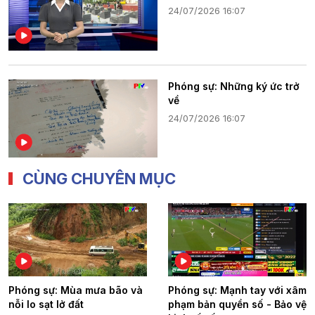
24/07/2026 16:07
Phóng sự: Những ký ức trở
về
24/07/2026 16:07
CÙNG CHUYÊN MỤC
Phóng sự: Mùa mưa bão và
Phóng sự: Mạnh tay với xâm
nỗi lo sạt lở đất
phạm bản quyền số - Bảo vệ