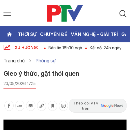
THỜI SỰ
CHUYÊN ĐỀ
VĂN NGHỆ - GIẢI TRÍ
GA
P
XU HƯỚNG:
An ninh trật tự 24h
Bản tin 18h30 ngày
Kết nối 24h ngày
T
-
ngày 07-08-2026
07-08-2026
07-08-2026
Trang chủ
Phóng sự
2
Gieo ý thức, gặt thói quen
23/05/2026 17:15
Theo dõi PTV
trên
Video
Player