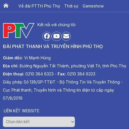
Về đài PTTH Phú Thọ
Thời sự
Gameshow
Ấn phẩm PTV
PTV Khát vọng Lạc Hồng
Kết nối với chúng tôi
ĐÀI PHÁT THANH VÀ TRUYỀN HÌNH PHÚ THỌ
Giám đốc
: Vi Mạnh Hùng
Địa chỉ:
Đường Nguyễn Tất Thành, phường Việt Trì, tỉnh Phú Thọ
Điện thoại
: 0210 384 6323 -
Fax:
0210 384 6323
Giấy phép Số 138/GP-TTĐT - Bộ Thông Tin Và Truyền Thông -
Cục Phát thanh, Truyền hình và Thông tin điện tử cấp ngày
07/8/2019
LIÊN KẾT WEBSITE