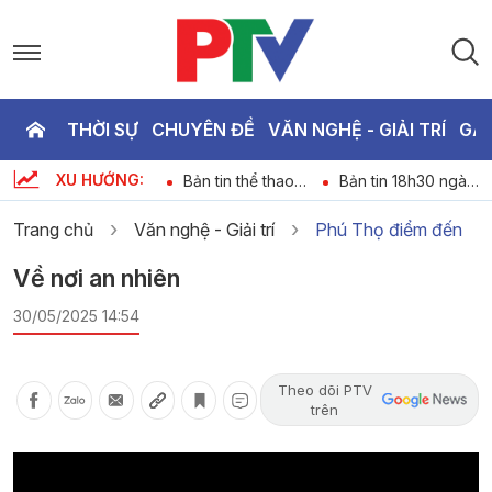
THỜI SỰ
CHUYÊN ĐỀ
VĂN NGHỆ - GIẢI TRÍ
GA
P
XU HƯỚNG:
Chương trình thời
Bản tin thể thao
Bản tin 18h30 ngày
T
6
sự ngày 08-08-
ngày 08-08-2026
8-8-2026
2026
Trang chủ
Văn nghệ - Giải trí
Phú Thọ điểm đến
2
Về nơi an nhiên
30/05/2025 14:54
Theo dõi PTV
trên
Video
Player