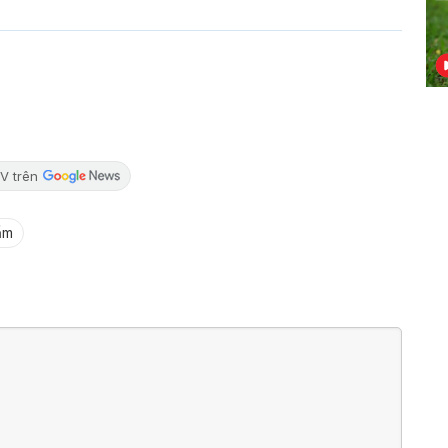
V trên
ẩm