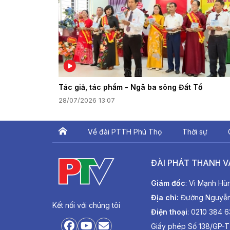
Tác giả, tác phẩm - Ngã ba sông Đất Tổ
28/07/2026 13:07
Về đài PTTH Phú Thọ
Thời sự
ĐÀI PHÁT THANH V
Giám đốc
: Vi Mạnh Hù
Địa chỉ:
Đường Nguyễn T
Kết nối với chúng tôi
Điện thoại
: 0210 384 
Giấy phép Số 138/GP-T