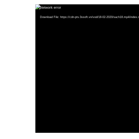
Video
Network error
Player
Download File: https://cdn-ptv.3ssoft.vn/vod/18-02-2020/sach18.mp4/