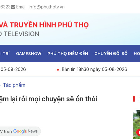
 6323
Email:
info@phuthotv.vn
I TRÍ
GAMESHOW
PHÚ THỌ ĐIỂM ĐẾN
CHUYỂN ĐỔI SỐ
HO
y 05-08-2026
Bản tin 18h30 ngày 05-08-2026
 - Tác phẩm
m lại rồi mọi chuyện sẽ ổn thôi
V trên