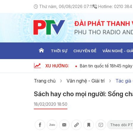
Thứ năm, 06/08/2026 07:11
Hotline:
0210 384
THỜI SỰ
CHUYÊN ĐỀ
VĂN NGHỆ - GIẢ
XU HƯỚNG:
ời sự ngày 05-08-2026
Bản tin quốc tế 18h45 ngà
Trang chủ
Văn nghệ - Giải trí
Tác giả
Sách hay cho mọi người: Sống chậ
18/02/2020 18:50
Theo dõi PT