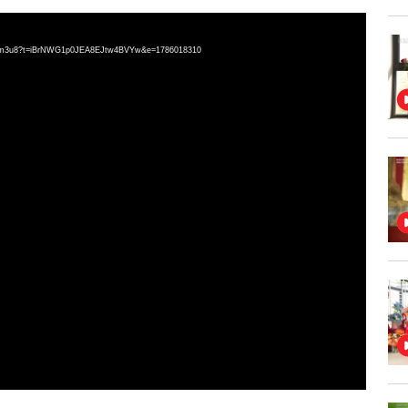
index.m3u8?t=iBrNWG1p0JEA8EJtw4BVYw&e=1786018310