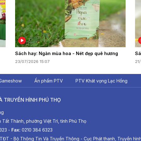
Sách hay: Ngàn mùa hoa - Nét đẹp quê hương
Sá
23/07/2026 15:07
21
Gameshow
Ấn phẩm PTV
PTV Khát vọng Lạc Hồng
À TRUYỀN HÌNH PHÚ THỌ
ng
ất Thành, phường Việt Trì, tỉnh Phú Thọ
6323 -
Fax:
0210 384 6323
TĐT - Bộ Thông Tin Và Truyền Thông - Cục Phát thanh, Truyền hìn