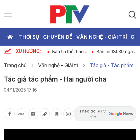
THỜI SỰ
CHUYÊN ĐỀ
VĂN NGHỆ - GIẢI TRÍ
GA
P
XU HƯỚNG:
Chương trình thời
Bản tin thể thao
Bản tin 18h30 ngày
T
6
sự ngày 08-08-
ngày 08-08-2026
8-8-2026
2026
Trang chủ
Văn nghệ - Giải trí
Tác giả - Tác phẩm
2
Tác giả tác phẩm - Hai người cha
04/11/2025 17:16
Theo dõi PTV
trên
Video
Player