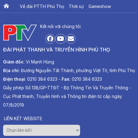
Về đài PTTH Phú Thọ
Thời sự
Gameshow
Ấn phẩm PTV
PTV Khát vọng Lạc Hồng
Kết nối với chúng tôi
ĐÀI PHÁT THANH VÀ TRUYỀN HÌNH PHÚ THỌ
Giám đốc
: Vi Mạnh Hùng
Địa chỉ:
Đường Nguyễn Tất Thành, phường Việt Trì, tỉnh Phú Thọ
Điện thoại
: 0210 384 6323 -
Fax:
0210 384 6323
Giấy phép Số 138/GP-TTĐT - Bộ Thông Tin Và Truyền Thông -
Cục Phát thanh, Truyền hình và Thông tin điện tử cấp ngày
07/8/2019
LIÊN KẾT WEBSITE