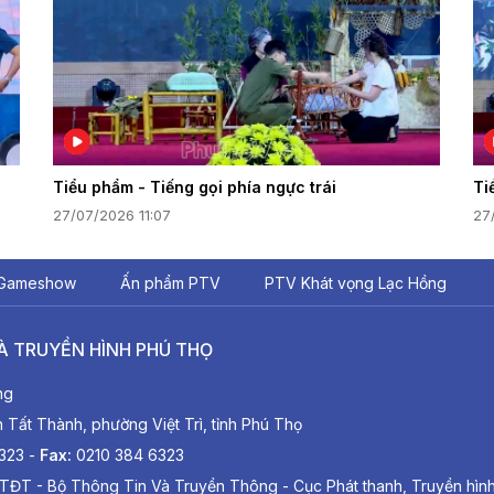
Tiểu phẩm - Tiếng gọi phía ngực trái
Ti
27/07/2026 11:07
27
Gameshow
Ấn phẩm PTV
PTV Khát vọng Lạc Hồng
À TRUYỀN HÌNH PHÚ THỌ
ng
ất Thành, phường Việt Trì, tỉnh Phú Thọ
6323 -
Fax:
0210 384 6323
TĐT - Bộ Thông Tin Và Truyền Thông - Cục Phát thanh, Truyền hìn