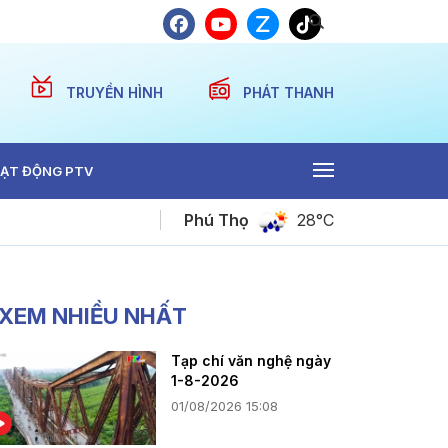
TRUYỀN HÌNH
PHÁT THANH
ẠT ĐỘNG PTV
Phú Thọ
28°C
Tảo hôn - Hệ lụy và chế tài
XEM NHIỀU NHẤT
Tạp chí văn nghệ ngày
1-8-2026
01/08/2026 15:08