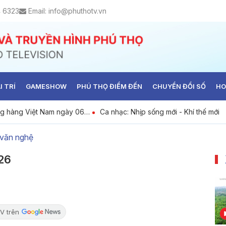
4 6323
Email:
info@phuthotv.vn
I TRÍ
GAMESHOW
PHÚ THỌ ĐIỂM ĐẾN
CHUYỂN ĐỔI SỐ
HO
ng hàng Việt Nam ngày 06-
Ca nhạc: Nhịp sống mới - Khí thế mới
 văn nghệ
26
V trên