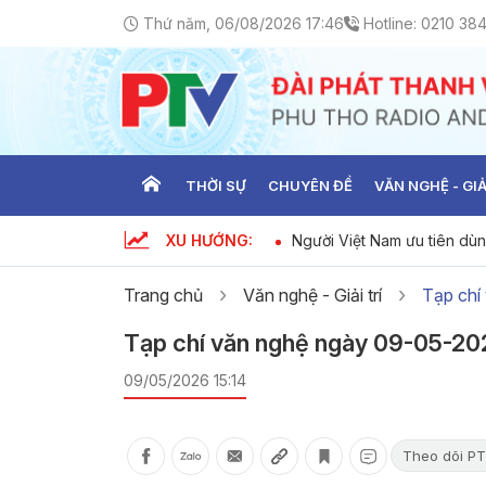
Thứ năm, 06/08/2026 17:46
Hotline:
0210 38
THỜI SỰ
CHUYÊN ĐỀ
VĂN NGHỆ - GIẢ
XU HƯỚNG:
ng ngày 06-08-2026
Người Việt Nam ưu tiên dù
08-2026
Trang chủ
Văn nghệ - Giải trí
Tạp chí
Tạp chí văn nghệ ngày 09-05-20
09/05/2026 15:14
Theo dõi PT