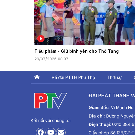
Tiểu phẩm - Giữ bình yên cho Thổ Tang
29/07/2026 08:07
Về đài PTTH Phú Thọ
Thời sự
ĐÀI PHÁT THANH V
Giám đốc
: Vi Mạnh Hù
Địa chỉ:
Đường Nguyễn T
Kết nối với chúng tôi
Điện thoại
: 0210 384 
Giấy phép Số 138/GP-T