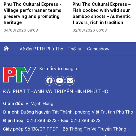
Phu Tho Cultural Express -
Phu Tho Cultural Express –
Village performaner teams
Fish cooked with wild sour
preserving and promoting
bamboo shoots – Authentic
heritage
flavors, rich in tradition
04/08/2026 08:08
02/08/2026 06:08
Về đài PTTH Phú Thọ
Thời sự
Gameshow
Ấn phẩm PTV
PTV Khát vọng Lạc Hồng
Kết nối với chúng tôi
ĐÀI PHÁT THANH VÀ TRUYỀN HÌNH PHÚ THỌ
Giám đốc
: Vi Mạnh Hùng
Địa chỉ:
Đường Nguyễn Tất Thành, phường Việt Trì, tỉnh Phú Thọ
Điện thoại
: 0210 384 6323 -
Fax:
0210 384 6323
Giấy phép Số 138/GP-TTĐT - Bộ Thông Tin Và Truyền Thông -