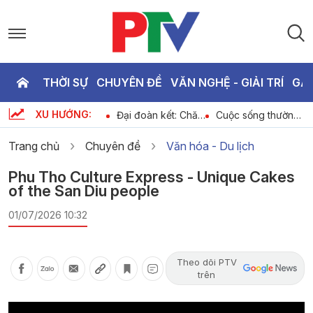
THỜI SỰ
CHUYÊN ĐỀ
VĂN NGHỆ - GIẢI TRÍ
GA
P
XU HƯỚNG:
Khởi động cùng
Đại đoàn kết: Chăm
Cuộc sống thường
T
ộ
PTV ngày 07-08-
lo an sinh, hỗ trợ
ngày 07-08-2026
n
2026
việc làm
Trang chủ
Chuyên đề
Văn hóa - Du lịch
2
Phu Tho Culture Express - Unique Cakes
of the San Diu people
01/07/2026 10:32
Theo dõi PTV
trên
Video