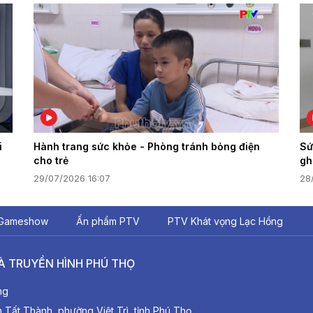
i
Hành trang sức khỏe - Phòng tránh bỏng điện
Sứ
cho trẻ
gh
29/07/2026 16:07
28
Gameshow
Ấn phẩm PTV
PTV Khát vọng Lạc Hồng
À TRUYỀN HÌNH PHÚ THỌ
ng
ất Thành, phường Việt Trì, tỉnh Phú Thọ