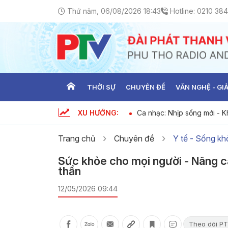
Thứ năm, 06/08/2026 18:43
Hotline:
0210 384
THỜI SỰ
CHUYÊN ĐỀ
VĂN NGHỆ - GIẢ
XU HƯỚNG:
ưu tiên dùng hàng Việt Nam ngày 06-
Ca nhạc: Nhịp sống mới - Kh
Trang chủ
Chuyên đề
Y tế - Sống kh
Sức khỏe cho mọi người - Nâng ca
thần
12/05/2026 09:44
Theo dõi PT