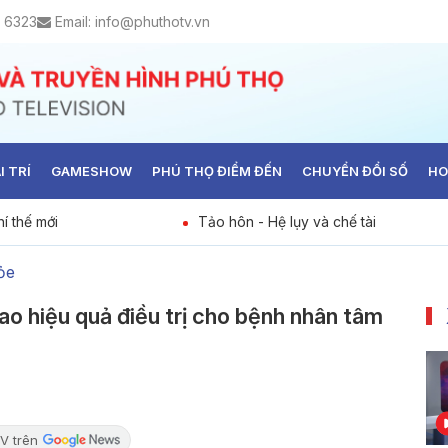
 6323
Email:
info@phuthotv.vn
I TRÍ
GAMESHOW
PHÚ THỌ ĐIỂM ĐẾN
CHUYỂN ĐỔI SỐ
HO
í thế mới
Tảo hôn - Hệ lụy và chế tài
ỏe
o hiệu quả điều trị cho bệnh nhân tâm
V trên