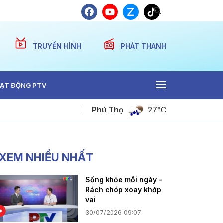
TRUYỀN HÌNH
PHÁT THANH
ẠT ĐỘNG PTV
Phú Thọ
27°C
Tiếng Mường - Khi chính sách tạo sinh kế bền v
XEM NHIỀU NHẤT
Sống khỏe mỗi ngày -
Rách chóp xoay khớp
vai
30/07/2026 09:07