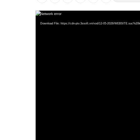
Video
Network error
Player
Download File: https://cdn-ptv.3ssoft.vn/vod/12-05-2026/WEBSITE.su