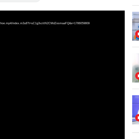
c%20khoe.mp4/index.m3u8?t=uC1g3vzttN2CMdZesmaaFQ&e=1786059809